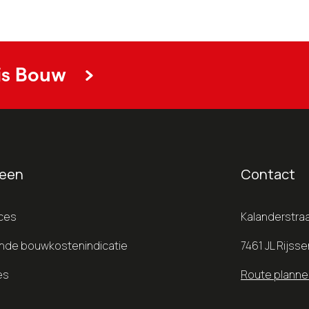
is Bouw
een
Contact
ces
Kalanderstraa
vende bouwkostenindicatie
7461 JL Rijsse
es
Route planne