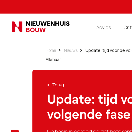
Advies
Ont
Home
Nieuws
Update: tijd voor de vo
Alkmaar
Terug
Update: tijd v
volgende fase
De basis is gereed en dat beteken