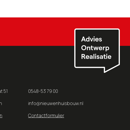
t 51
0548-53 79 00
n
info@nieuwenhuisbouw.nl
n
Contactformulier