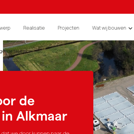
werp
Realisatie
Projecten
Wat wij bouwen
lgende fase in
oor de
 in Alkmaar
t dat we door kunnen naar de