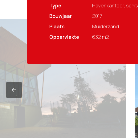
Type
Havenkantoor, sani
Bouwjaar
2017
Plaats
Muiderzand
Oppervlakte
632 m2