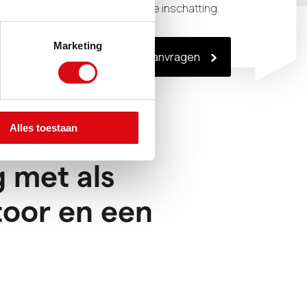
én vrijblijvende inschatting.
Marketing
Indicatie aanvragen
Alles toestaan
 met als
toor en een