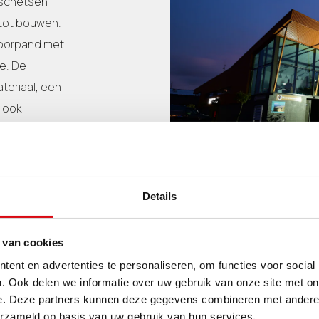
 schetsen
tot bouwen.
ntoorpand met
de. De
teriaal, een
e ook
druimten voor
zoek als de
 je het ons
Details
 van cookies
ent en advertenties te personaliseren, om functies voor social
. Ook delen we informatie over uw gebruik van onze site met on
e. Deze partners kunnen deze gegevens combineren met andere i
erzameld op basis van uw gebruik van hun services.