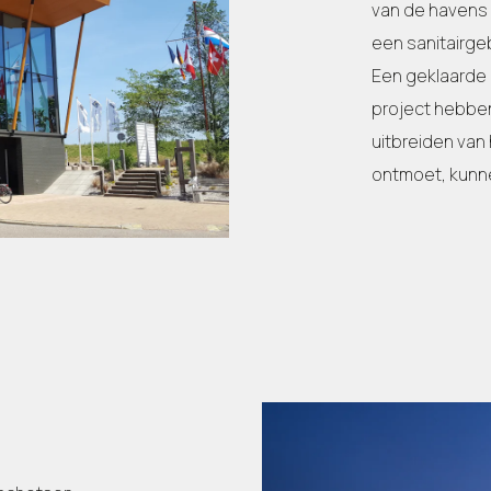
van de havens 
een sanitairg
Een geklaarde k
project hebbe
uitbreiden van
ontmoet, kunn