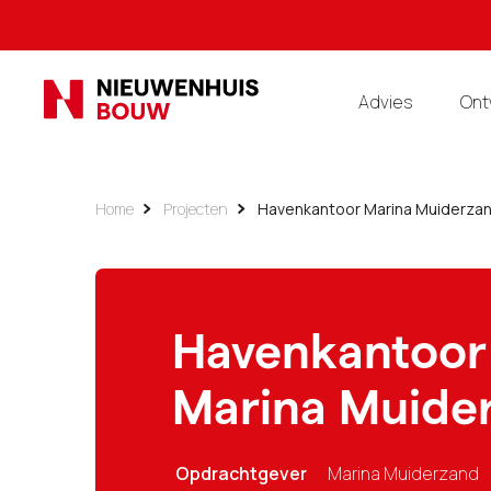
Advies
Ont
Home
Projecten
Havenkantoor Marina Muiderza
Havenkantoor
Marina Muide
Opdrachtgever
Marina Muiderzand