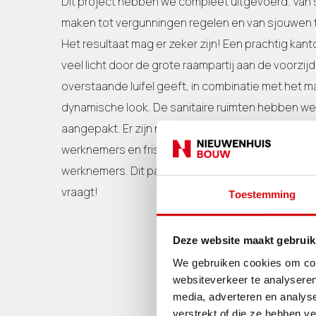
Dit project hebben we compleet uitgevoerd. Van
maken tot vergunningen regelen en van sjouwen 
Het resultaat mag er zeker zijn! Een prachtig ka
veel licht door de grote raampartij aan de voorzij
overstaande luifel geeft, in combinatie met het ma
dynamische look. De sanitaire ruimten hebben w
aangepakt. Er zijn nu diverse douche- en omklee
werknemers en frisse toiletten voor zowel het be
werknemers. Dit pand is een echte eyecatcher als
vraagt!
Toestemming
Deze website maakt gebruik
We gebruiken cookies om cont
websiteverkeer te analyseren
media, adverteren en analys
verstrekt of die ze hebben v