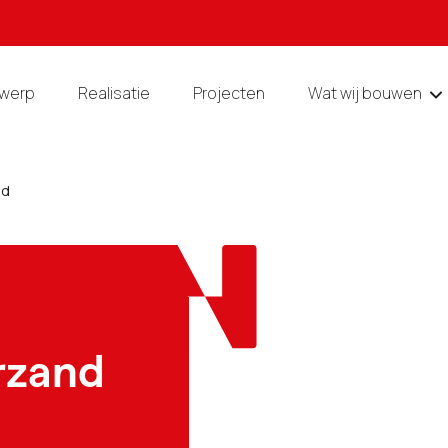
werp
Realisatie
Projecten
Wat wij bouwen
nd
rzand